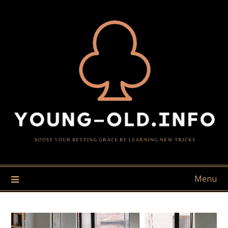
Skip
to
content
Menu