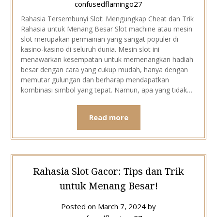
confusedflamingo27
Rahasia Tersembunyi Slot: Mengungkap Cheat dan Trik
Rahasia untuk Menang Besar Slot machine atau mesin
slot merupakan permainan yang sangat populer di
kasino-kasino di seluruh dunia. Mesin slot ini
menawarkan kesempatan untuk memenangkan hadiah
besar dengan cara yang cukup mudah, hanya dengan
memutar gulungan dan berharap mendapatkan
kombinasi simbol yang tepat. Namun, apa yang tidak…
Read more
Rahasia Slot Gacor: Tips dan Trik
untuk Menang Besar!
Posted on
March 7, 2024
by