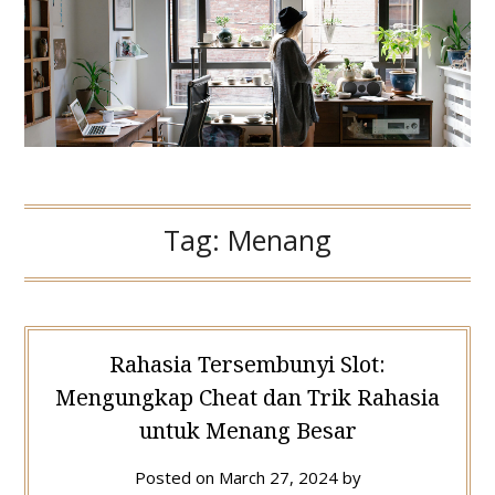
Tag:
Menang
Rahasia Tersembunyi Slot:
Mengungkap Cheat dan Trik Rahasia
untuk Menang Besar
Posted on
March 27, 2024
by