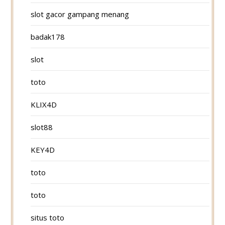
slot gacor gampang menang
badak178
slot
toto
KLIX4D
slot88
KEY4D
toto
toto
situs toto