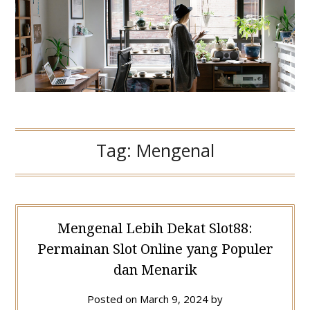
Tag:
Mengenal
Mengenal Lebih Dekat Slot88:
Permainan Slot Online yang Populer
dan Menarik
Posted on
March 9, 2024
by