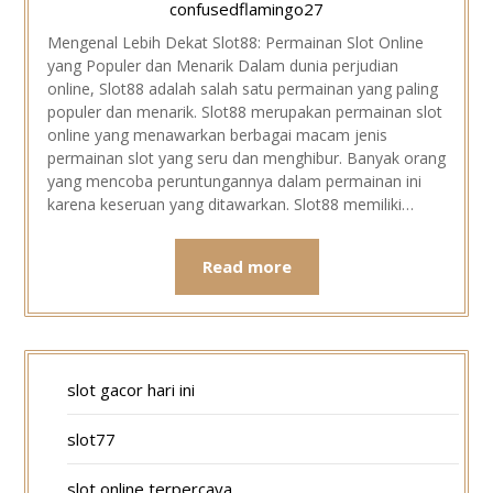
confusedflamingo27
Mengenal Lebih Dekat Slot88: Permainan Slot Online
yang Populer dan Menarik Dalam dunia perjudian
online, Slot88 adalah salah satu permainan yang paling
populer dan menarik. Slot88 merupakan permainan slot
online yang menawarkan berbagai macam jenis
permainan slot yang seru dan menghibur. Banyak orang
yang mencoba peruntungannya dalam permainan ini
karena keseruan yang ditawarkan. Slot88 memiliki…
Read more
slot gacor hari ini
slot77
slot online terpercaya