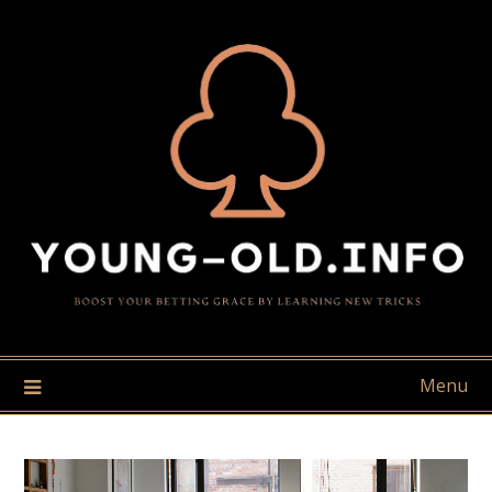
Skip
to
content
Menu