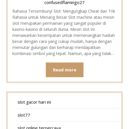
confusedflamingo27
Rahasia Tersembunyi Slot: Mengungkap Cheat dan Trik
Rahasia untuk Menang Besar Slot machine atau mesin
slot merupakan permainan yang sangat populer di
kasino-kasino di seluruh dunia. Mesin slot ini
menawarkan kesempatan untuk memenangkan hadiah
besar dengan cara yang cukup mudah, hanya dengan
memutar gulungan dan berharap mendapatkan
kombinasi simbol yang tepat. Namun, apa yang tidak…
Read more
slot gacor hari ini
slot77
slot online terpercaya