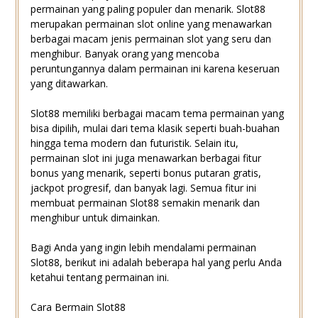
permainan yang paling populer dan menarik. Slot88
merupakan permainan slot online yang menawarkan
berbagai macam jenis permainan slot yang seru dan
menghibur. Banyak orang yang mencoba
peruntungannya dalam permainan ini karena keseruan
yang ditawarkan.
Slot88 memiliki berbagai macam tema permainan yang
bisa dipilih, mulai dari tema klasik seperti buah-buahan
hingga tema modern dan futuristik. Selain itu,
permainan slot ini juga menawarkan berbagai fitur
bonus yang menarik, seperti bonus putaran gratis,
jackpot progresif, dan banyak lagi. Semua fitur ini
membuat permainan Slot88 semakin menarik dan
menghibur untuk dimainkan.
Bagi Anda yang ingin lebih mendalami permainan
Slot88, berikut ini adalah beberapa hal yang perlu Anda
ketahui tentang permainan ini.
Cara Bermain Slot88