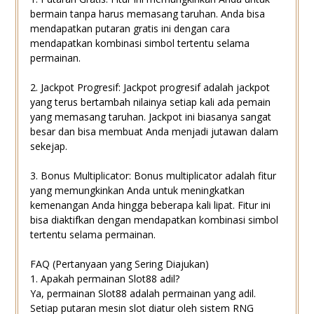
bermain tanpa harus memasang taruhan. Anda bisa
mendapatkan putaran gratis ini dengan cara
mendapatkan kombinasi simbol tertentu selama
permainan.
2. Jackpot Progresif: Jackpot progresif adalah jackpot
yang terus bertambah nilainya setiap kali ada pemain
yang memasang taruhan. Jackpot ini biasanya sangat
besar dan bisa membuat Anda menjadi jutawan dalam
sekejap.
3. Bonus Multiplicator: Bonus multiplicator adalah fitur
yang memungkinkan Anda untuk meningkatkan
kemenangan Anda hingga beberapa kali lipat. Fitur ini
bisa diaktifkan dengan mendapatkan kombinasi simbol
tertentu selama permainan.
FAQ (Pertanyaan yang Sering Diajukan)
1. Apakah permainan Slot88 adil?
Ya, permainan Slot88 adalah permainan yang adil.
Setiap putaran mesin slot diatur oleh sistem RNG