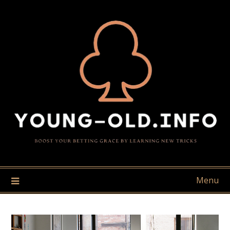
Skip
to
content
Menu