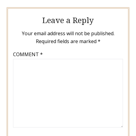
Leave a Reply
Your email address will not be published.
Required fields are marked
*
COMMENT
*