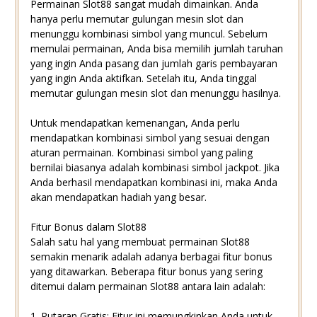
Permainan Slot88 sangat mudah dimainkan. Anda
hanya perlu memutar gulungan mesin slot dan
menunggu kombinasi simbol yang muncul. Sebelum
memulai permainan, Anda bisa memilih jumlah taruhan
yang ingin Anda pasang dan jumlah garis pembayaran
yang ingin Anda aktifkan. Setelah itu, Anda tinggal
memutar gulungan mesin slot dan menunggu hasilnya.
Untuk mendapatkan kemenangan, Anda perlu
mendapatkan kombinasi simbol yang sesuai dengan
aturan permainan. Kombinasi simbol yang paling
bernilai biasanya adalah kombinasi simbol jackpot. Jika
Anda berhasil mendapatkan kombinasi ini, maka Anda
akan mendapatkan hadiah yang besar.
Fitur Bonus dalam Slot88
Salah satu hal yang membuat permainan Slot88
semakin menarik adalah adanya berbagai fitur bonus
yang ditawarkan. Beberapa fitur bonus yang sering
ditemui dalam permainan Slot88 antara lain adalah:
1. Putaran Gratis: Fitur ini memungkinkan Anda untuk