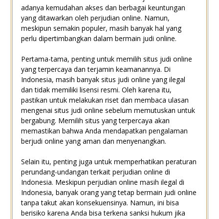
adanya kemudahan akses dan berbagai keuntungan
yang ditawarkan oleh perjudian online. Namun,
meskipun semakin populer, masih banyak hal yang
perlu dipertimbangkan dalam bermain judi online.
Pertama-tama, penting untuk memilih situs judi online
yang terpercaya dan terjamin keamanannya. Di
Indonesia, masih banyak situs judi online yang ilegal
dan tidak memiliki lisensi resmi. Oleh karena itu,
pastikan untuk melakukan riset dan membaca ulasan
mengenai situs judi online sebelum memutuskan untuk
bergabung. Memilih situs yang terpercaya akan
memastikan bahwa Anda mendapatkan pengalaman
berjudi online yang aman dan menyenangkan.
Selain itu, penting juga untuk memperhatikan peraturan
perundang-undangan terkait perjudian online di
Indonesia. Meskipun perjudian online masih ilegal di
Indonesia, banyak orang yang tetap bermain judi online
tanpa takut akan konsekuensinya. Namun, ini bisa
berisiko karena Anda bisa terkena sanksi hukum jika