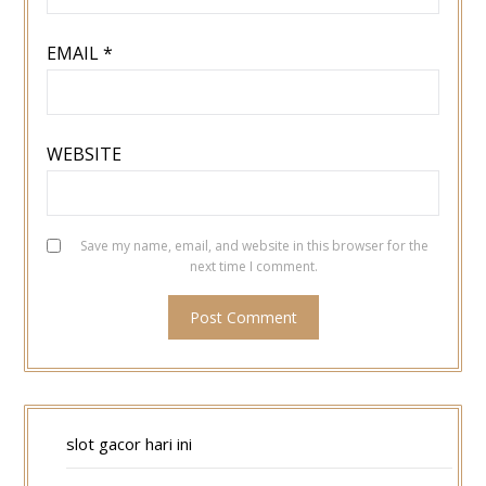
EMAIL
*
WEBSITE
Save my name, email, and website in this browser for the
next time I comment.
slot gacor hari ini