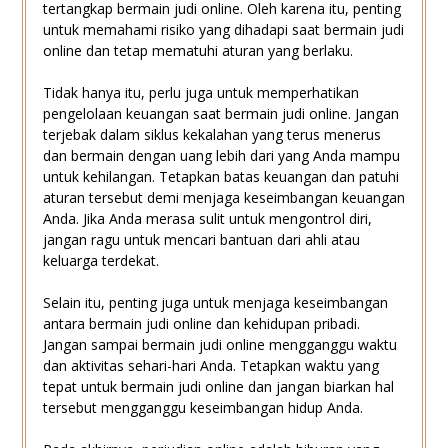
tertangkap bermain judi online. Oleh karena itu, penting
untuk memahami risiko yang dihadapi saat bermain judi
online dan tetap mematuhi aturan yang berlaku.
Tidak hanya itu, perlu juga untuk memperhatikan
pengelolaan keuangan saat bermain judi online. Jangan
terjebak dalam siklus kekalahan yang terus menerus
dan bermain dengan uang lebih dari yang Anda mampu
untuk kehilangan. Tetapkan batas keuangan dan patuhi
aturan tersebut demi menjaga keseimbangan keuangan
Anda. Jika Anda merasa sulit untuk mengontrol diri,
jangan ragu untuk mencari bantuan dari ahli atau
keluarga terdekat.
Selain itu, penting juga untuk menjaga keseimbangan
antara bermain judi online dan kehidupan pribadi.
Jangan sampai bermain judi online mengganggu waktu
dan aktivitas sehari-hari Anda. Tetapkan waktu yang
tepat untuk bermain judi online dan jangan biarkan hal
tersebut mengganggu keseimbangan hidup Anda.