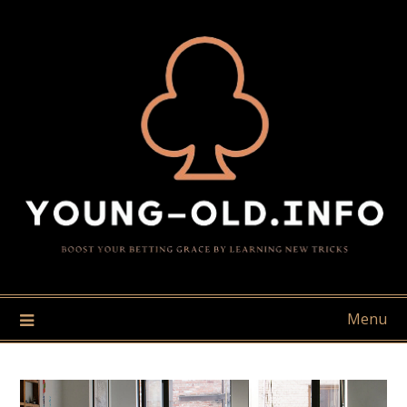
Skip
to
content
Menu