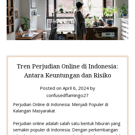
Tren Perjudian Online di Indonesia:
Antara Keuntungan dan Risiko
Posted on
April 6, 2024
by
confusedflamingo27
Perjudian Online di Indonesia: Menjadi Populer di
Kalangan Masyarakat
Perjudian online adalah salah satu bentuk hiburan yang
semakin populer di Indonesia. Dengan perkembangan