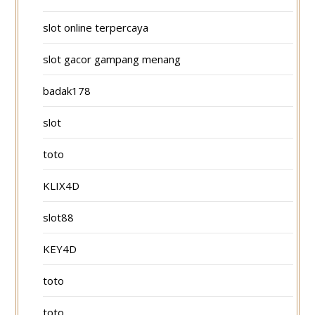
slot online terpercaya
slot gacor gampang menang
badak178
slot
toto
KLIX4D
slot88
KEY4D
toto
toto