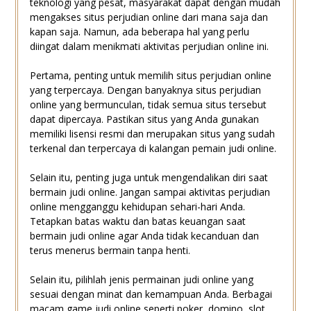
teknologi yang pesat, masyarakat dapat dengan mudah
mengakses situs perjudian online dari mana saja dan
kapan saja. Namun, ada beberapa hal yang perlu
diingat dalam menikmati aktivitas perjudian online ini.
Pertama, penting untuk memilih situs perjudian online
yang terpercaya. Dengan banyaknya situs perjudian
online yang bermunculan, tidak semua situs tersebut
dapat dipercaya. Pastikan situs yang Anda gunakan
memiliki lisensi resmi dan merupakan situs yang sudah
terkenal dan terpercaya di kalangan pemain judi online.
Selain itu, penting juga untuk mengendalikan diri saat
bermain judi online. Jangan sampai aktivitas perjudian
online mengganggu kehidupan sehari-hari Anda.
Tetapkan batas waktu dan batas keuangan saat
bermain judi online agar Anda tidak kecanduan dan
terus menerus bermain tanpa henti.
Selain itu, pilihlah jenis permainan judi online yang
sesuai dengan minat dan kemampuan Anda. Berbagai
macam game judi online seperti poker, domino, slot